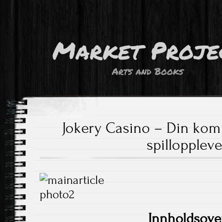
Market Proje
Arts and Books
Jokery Casino – Din komp
spillopplev
Innholdsover