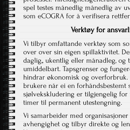
spel testes månedlig månedlig av uv
som eCOGRA for å verifisera rettferd
Verktøy for ansvar
Vi tilbyr omfattande verktøy som som
over over sin eigen spillaktivitet. D
daglig,, ukentlig eller månadleg, og t
umiddelbart. Tapsgrenser og funge
hindrar økonomisk og overforbruk. 
brukere når ei en forhåndsbestemt 
sjølvekskludering er tilgjengelig for 
timer til permanent utestengning.
Vi samarbeider med organisasjoner 
avhengighet og tilbyr direkte og lenke