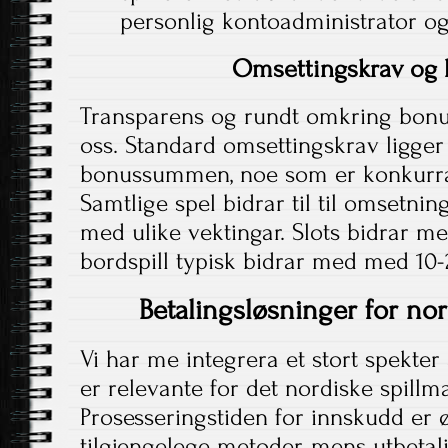
personlig kontoadministrator o
Omsettingskrav og 
Transparens og rundt omkring bonusv
oss. Standard omsettingskrav ligger
bonussummen, noe som er konkurra
Samtlige spel bidrar til til omsetn
med ulike vektingar. Slots bidrar m
bordspill typisk bidrar med med 10
Betalingsløsninger for no
Vi har me integrera et stort spekte
er relevante for det nordiske spillm
Prosesseringstiden for innskudd er ø
tilgjengelege metoder, mens utbeta