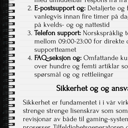
E-postsupport og:
Detaljerte og 
vanlegvis innan fire timer på dag
på kvelds- og og nattestid
Telefon support:
Norskspråklig t
mellom 09:00-23:00 for direkte
supportteamet
FAQ-seksjon og:
Omfattande ku
over hundre og femti artiklar so
spørsmål og og rettleiingar
Sikkerhet og og ansva
Sikkerhet er fundamentet i i vår vi
strenge strenge lisenskrav som som 
revisjonar av både til gaming-syst
prosesser. Tilfeldighetsgeneratoren 