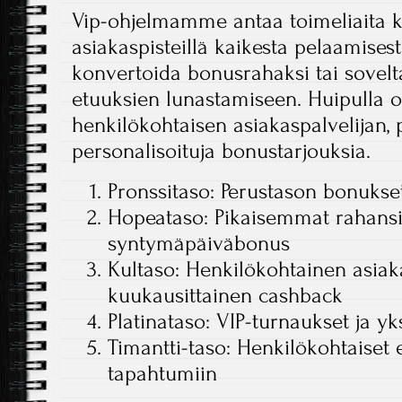
Vip-ohjelmamme antaa toimeliaita kä
asiakaspisteillä kaikesta pelaamises
konvertoida bonusrahaksi tai sovelt
etuuksien lunastamiseen. Huipulla ol
henkilökohtaisen asiakaspalvelijan,
personalisoituja bonustarjouksia.
Pronssitaso: Perustason bonukset 
Hopeataso: Pikaisemmat rahansii
syntymäpäiväbonus
Kultaso: Henkilökohtainen asiak
kuukausittainen cashback
Platinataso: VIP-turnaukset ja y
Timantti-taso: Henkilökohtaiset 
tapahtumiin