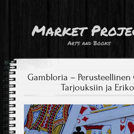
Market Proje
Arts and Books
Gambloria – Perusteellinen
Tarjouksiin ja Eriko