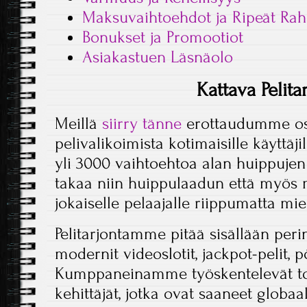
Maksuvaihtoehdot ja Ripeät Raha
Bonukset ja Promootiot
Asiakastuen Läsnäolo
Kattava Pelita
Meillä
siirry tänne
erottaudumme os
pelivalikoimista kotimaisille käyttäj
yli 3000 vaihtoehtoa alan huippujen p
takaa niin huippulaadun että myös
jokaiselle pelaajalle riippumatta mie
Pelitarjontamme pitää sisällään peri
modernit videoslotit, jackpot-pelit, p
Kumppaneinamme työskentelevät to
kehittäjät, jotka ovat saaneet globaa