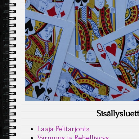
Sisällysluet
Laaja Pelitarjonta
Varmuus ja Rehellisyys