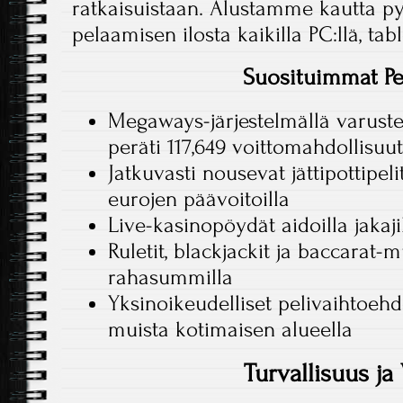
ratkaisuistaan. Alustamme kautta p
pelaamisen ilosta kaikilla PC:llä, tabl
Suosituimmat Pel
Megaways-järjestelmällä varustetu
peräti 117,649 voittomahdollisuut
Jatkuvasti nousevat jättipottipe
eurojen päävoitoilla
Live-kasinopöydät aidoilla jakaj
Ruletit, blackjackit ja baccarat-
rahasummilla
Yksinoikeudelliset pelivaihtoehd
muista kotimaisen alueella
Turvallisuus ja