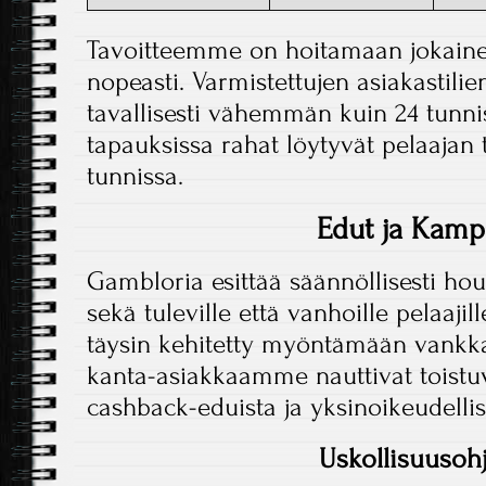
Tavoitteemme on hoitamaan jokaine
nopeasti. Varmistettujen asiakastilie
tavallisesti vähemmän kuin 24 tunnis
tapauksissa rahat löytyvät pelaajan ti
tunnissa.
Edut ja Kamp
Gambloria esittää säännöllisesti ho
sekä tuleville että vanhoille pelaaj
täysin kehitetty myöntämään vankka st
kanta-asiakkaamme nauttivat toistuvi
cashback-eduista ja yksinoikeudellis
Uskollisuusoh