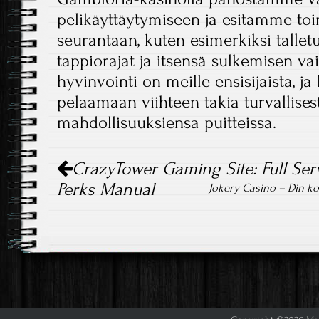
pelikäyttäytymiseen ja esitämme to
seurantaan, kuten esimerkiksi talletu
tappiorajat ja itsensä sulkemisen va
hyvinvointi on meille ensisijaista, 
pelaamaan viihteen takia turvallises
mahdollisuuksiensa puitteissa.
Post
CrazyTower Gaming Site: Full Ser
navigation
Perks Manual
Jokery Casino – Din ko