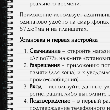
реального времени.
Приложение использует адаптивны
одинаково удобно на смартфонах 
6,7 дюйма и на планшетах.
Установка и первая настройка
Скачивание
– откройте магази
«Azino777», нажмите «Установит
Разрешения
– приложению потр
памяти (для кеша) и к уведомл
промо‑сообщений).
Вход
– используйте данные, у
регистрации, либо выполните в
Подтверждение
– в первый ра
подтверждение телефонного но