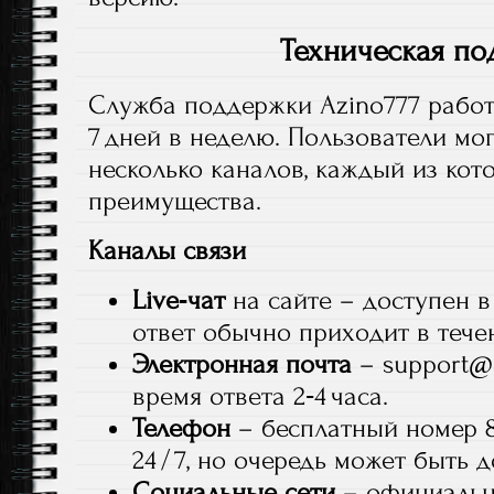
Техническая по
Служба поддержки Azino777 работ
7 дней в неделю. Пользователи мо
несколько каналов, каждый из кот
преимущества.
Каналы связи
Live‑чат
на сайте – доступен в
ответ обычно приходит в течен
Электронная почта
– support@a
время ответа 2‑4 часа.
Телефон
– бесплатный номер 8 
24 / 7, но очередь может быть д
Социальные сети
– официальн