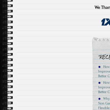
We Than
How 
Improve 
Better 
How 
Improve 
Better 
Why 
Non Ga
Flexibl