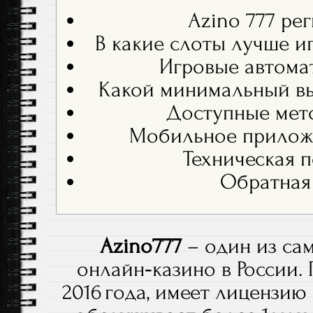
Azino 777 ре
В какие слоты лучше иг
Игpoвые автoма
Какой минимальный вы
Доступные мет
Мобильное прилож
Техническая 
Обратная 
Azino777
– один из са
онлайн‑казино в России. 
2016 года, имеет лицензию