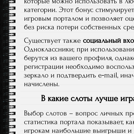
которые можно использовать в лю
категории. Этот бонус стимулируе
игровым порталом и позволяет оц
без риска потери собственных сре
Существует также
социальный вх
Одноклассники; при использован
берутся из вашего профиля, одна
регистрации необходимо восполь
зеркало
и подтвердить e‑mail, ина
начислены.
В какие слоты лучше игр
Выбор слотов – вопрос личных пр
статистика портала показывает, к
игрокам наибольшие выигрыши и