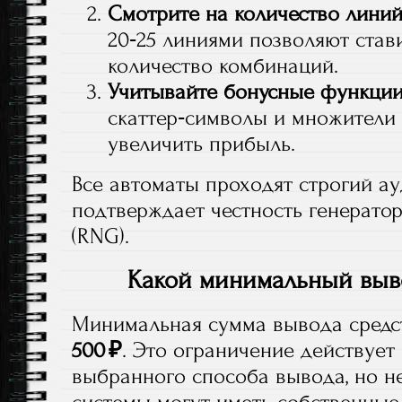
Смотрите на количество лини
20‑25 линиями позволяют став
количество комбинаций.
Учитывайте бонусные функци
скаттер‑символы и множители
увеличить прибыль.
Все автоматы проходят строгий ау
подтверждает честность генерато
(RNG).
Какой минимальный выво
Минимальная сумма вывода средст
500 ₽
. Это ограничение действует
выбранного способа вывода, но 