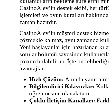
kullanıcıların bekleme sürelerini mi
CasinoAlev’in destek ekibi, her türl
işlemleri ve oyun kuralları hakkında
zaman hazırdır.
CasinoAlev’in müşteri destek hizmet
çözmekle kalmaz, aynı zamanda kulla
Yeni başlayanlar için hazırlanan kıl
sorular bölümü sayesinde kullanıcıla
çözüm bulabilirler. İşte bu rehberliğ
avantajlar:
Hızlı Çözüm:
Anında yanıt alma
Bilgilendirici Kılavuzlar:
Kulla
öğrenmesine olanak tanır.
Çoklu İletişim Kanalları:
Farkl