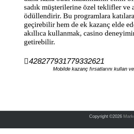
sadık müşterilerine özel teklifler ve 
ödüllendirir. Bu programlara katılar
geçirebilir hem de ek kazanç elde ed
akıllıca kullanmak, casino deneyimi
getirebilir.
Post
428277931779332621
navigation
Mobilde kazanç fırsatlarını kullan v
Copyright ©2026
Marke