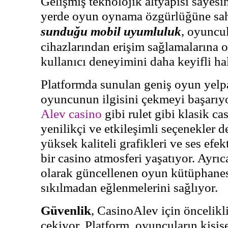
Gelişmiş teknolojik altyapısı sayesin
yerde oyun oynama özgürlüğüne sah
sunduğu mobil uyumluluk
, oyuncul
cihazlarından erişim sağlamalarına 
kullanıcı deneyimini daha keyifli hal
Platformda sunulan geniş oyun yelpa
oyuncunun ilgisini çekmeyi başarıy
Alev casino
gibi rulet gibi klasik ca
yenilikçi ve etkileşimli seçenekler
yüksek kaliteli grafikleri ve ses efe
bir casino atmosferi yaşatıyor. Ayrı
olarak güncellenen oyun kütüphanesi
sıkılmadan eğlenmelerini sağlıyor.
Güvenlik
, CasinoAlev için öncelikl
çekiyor. Platform, oyuncuların kişise