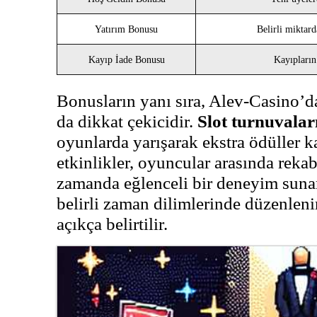
Yatırım Bonusu
Belirli miktard
Kayıp İade Bonusu
Kayıpların 
Bonusların yanı sıra, Alev-Casino’d
da dikkat çekicidir.
Slot turnuvalar
oyunlarda yarışarak ekstra ödüller k
etkinlikler, oyuncular arasında rekab
zamanda eğlenceli bir deneyim sunar
belirli zaman dilimlerinde düzenlenir
açıkça belirtilir.