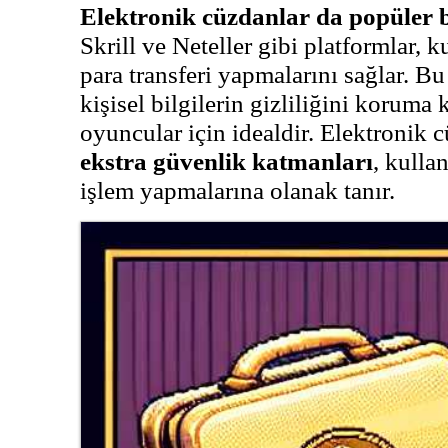
Elektronik cüzdanlar da popüler b
Skrill ve Neteller gibi platformlar, k
para transferi yapmalarını sağlar. Bu
kişisel bilgilerin gizliliğini korum
oyuncular için idealdir. Elektronik
ekstra güvenlik katmanları
, kulla
işlem yapmalarına olanak tanır.