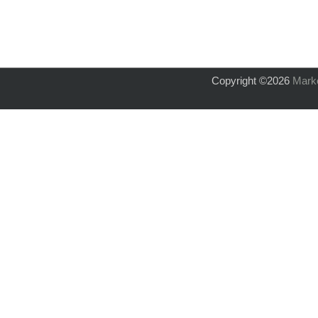
Copyright ©2026
Marke