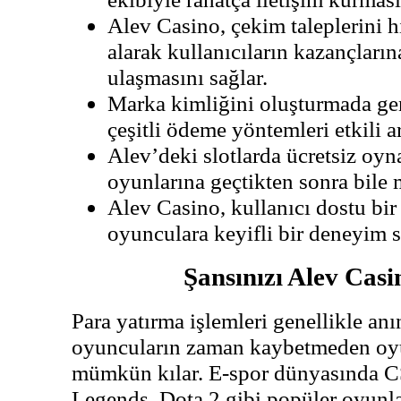
Alev Casino, çekim taleplerini hı
alarak kullanıcıların kazançları
ulaşmasını sağlar.
Marka kimliğini oluşturmada ge
çeşitli ödeme yöntemleri etkili ar
Alev’deki slotlarda ücretsiz oy
oyunlarına geçtikten sonra bil
Alev Casino, kullanıcı dostu bir
oyunculara keyifli bir deneyim s
Şansınızı Alev Cas
Para yatırma işlemleri genellikle anı
oyuncuların zaman kaybetmeden oyu
mümkün kılar. E-spor dünyasında CS
Legends, Dota 2 gibi popüler oyunla