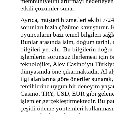
memnuniyetini artırmayı hedefleyen 
etkili çözümler sunar.
Ayrıca, müşteri hizmetleri ekibi 7/24
sorunları hızla çözüme kavuşturur. 
oyuncuların bazı temel bilgileri sağ
Bunlar arasında isim, doğum tarihi, e
bilgileri yer alır. Bu bilgilerin doğr
işlemlerin sorunsuz ilerlemesi için
teknolojiler, Alev Casino’yu Türkiy
dünyasında öne çıkarmaktadır. AI al
ilgi alanlarına göre öneriler sunara
tercihlerine uygun bir deneyim yaşa
Casino, TRY, USD, EUR gibi geleneks
işlemler gerçekleştirmektedir. Bu par
çeşitli ödeme yöntemleri kullanması