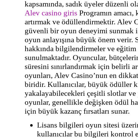
kapsamında, sadık üyeler düzenli ola
Alev casino giris
Programın amacı, ku
artırmak ve ödüllendirmektir. Alev 
güvenli bir oyun deneyimi sunmak i
oyun anlayışına büyük önem verir. 
hakkında bilgilendirmeler ve eğitim 
sunulmaktadır. Oyuncular, bütçeleri
süresini sınırlandırmak için belirli ar
oyunları, Alev Casino’nun en dikkat
biridir. Kullanıcılar, büyük ödüller
yakalayabilecekleri çeşitli slotlar ve
oyunlar, genellikle değişken ödül ha
için büyük kazanç fırsatları sunar.
Lisans bilgileri oyun sitesi üzeri
kullanıcılar bu bilgileri kontrol e