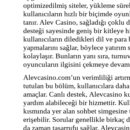
optimizedilmiş siteler, yükleme süre
kullanıcıların hızlı bir biçimde oyu
tanır. Alev Casino, sağladığı çoklu d
desteği sayesinde geniş bir kitleye h
kullanıcıların diledikleri dil ve para 
yapmalarını sağlar, böylece yatırım 
kolaylaşır. Bunların yanı sıra, turnu
oyuncuların ilgisini çekmeye devam
Alevcasino.com’un verimliliği artırm
tutulan bu bölüm, kullanıcılara dah
amaçlar. Canlı destek, Alevcasino ku
yardım alabileceği bir hizmettir. Kull
kısmında yer alan sohbet simgesine t
erişebilir. Sorular genellikle birkaç 
da zaman tasarrufu sağlar. Alevcasin